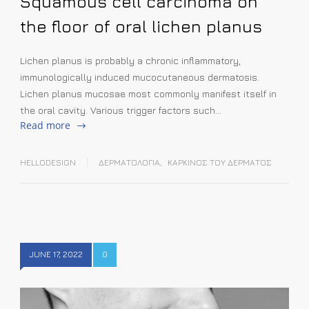
Squamous cell carcinoma on
the floor of oral lichen planus
Lichen planus is probably a chronic inflammatory,
immunologically induced mucocutaneous dermatosis.
Lichen planus mucosae most commonly manifest itself in
the oral cavity. Various trigger factors such…
Read more
HELLODESIGN
ΔΕΡΜΑΤΟΛΟΓΙΑ
,
ΚΑΡΚΙΝΟΣ ΤΟΥ ΔΕΡΜΑΤΟΣ
JUNE 17, 2022
0