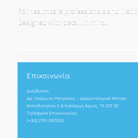
For healthcare professionals and instit
Designed with detail in mind.
1
Επικοινωνία
Διεύθυνση:
Δρ. Γεώργιος Μητράκος - Δερματολογικό Κέντρο
Καποδιστρίου 2 & Καλλέργη Άργος, TK 212 32
Τηλέφωνο Επικοινωνίας:
(+30) 2751 067300