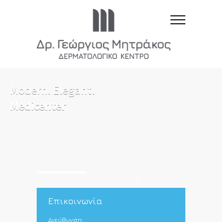
Modern. Elegant.
Medicenter
1
2
3
Επικοινωνία
Διεύθυνση: