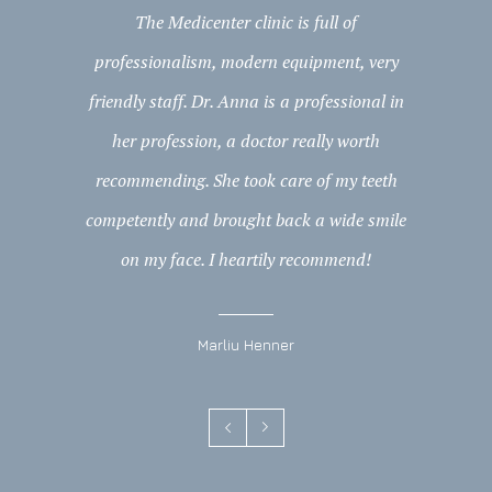
The Medicenter clinic is full of
Prior to m
professionalism, modern equipment, very
of their
friendly staff. Dr. Anna is a professional in
friends c
her profession, a doctor really worth
to have m
recommending. She took care of my teeth
result my e
competently and brought back a wide smile
kind an
on my face. I heartily recommend!
Marliu Henner