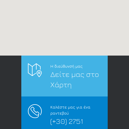
Η διεύθυνσή μας
Δείτε μας στο
Χάρτη
Καλέστε μας για ένα
ραντεβού
(+30) 2751