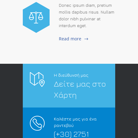
Donec ipsum diam, pretium
mollis dapibus risus. Nullam
dolor nibh pulvinar at
interdum eget.
Read more
Η διεύθυνσή μας
Δείτε μας στο
Χάρτη
Καλέστε μας για ένα
ραντεβού
(+30) 2751